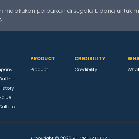
melakukan perbaikan di segala bidang untuk m
.
PRODUCT
CREDIBILITY
WHA
mpany
Product
Credibility
What
utline
istory
alue
ulture
Copyright ©
2026 PT. CRT KABELITA