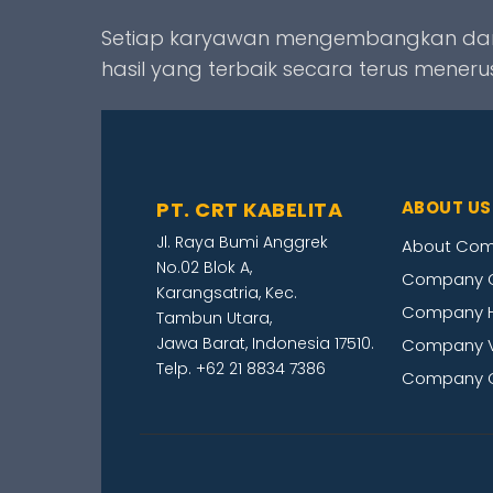
Setiap karyawan mengembangkan dan 
hasil yang terbaik secara terus menerus
PT. CRT KABELITA
ABOUT US
Jl. Raya Bumi Anggrek
About Co
No.02 Blok A,
Company O
Karangsatria, Kec.
Company H
Tambun Utara,
Jawa Barat, Indonesia 17510.
Company V
Telp. +62 21 8834 7386
Company C