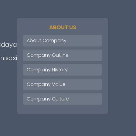
ABOUT US
About Company
budaya
Company Outline
isasi
Company History
Company Value
Company Culture