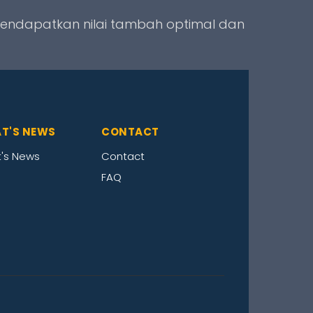
endapatkan nilai tambah optimal dan
T'S NEWS
CONTACT
's News
Contact
FAQ