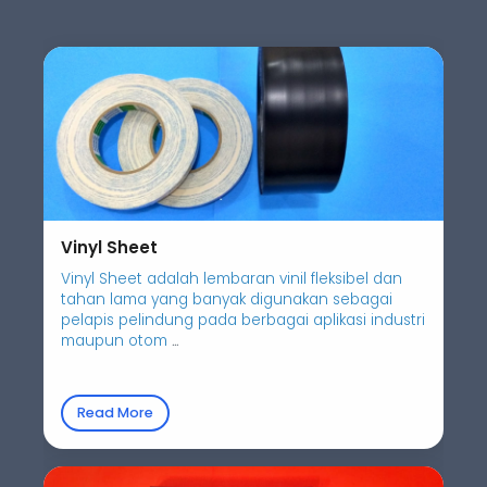
Vinyl Sheet
Vinyl Sheet adalah lembaran vinil fleksibel dan
tahan lama yang banyak digunakan sebagai
pelapis pelindung pada berbagai aplikasi industri
maupun otom
...
Read More